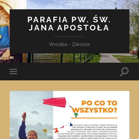
PARAFIA PW. ŚW.
JANA APOSTOŁA
Wrocław - Zakrzów
Toggle
Toggle
search
mobile
field
menu