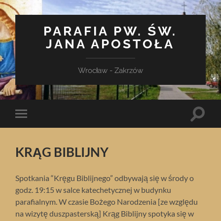
PARAFIA PW. ŚW.
JANA APOSTOŁA
Wrocław - Zakrzów
Toggle
Toggle
search
mobile
field
menu
KRĄG BIBLIJNY
Spotkania “Kręgu Biblijnego” odbywają się w środy o
godz. 19:15 w salce katechetycznej w budynku
parafialnym. W czasie Bożego Narodzenia [ze względu
na wizytę duszpasterską] Krąg Biblijny spotyka się w