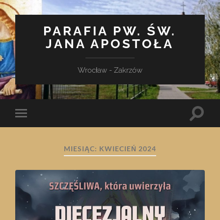
PARAFIA PW. ŚW.
JANA APOSTOŁA
Wrocław - Zakrzów
Toggle
Toggle
search
mobile
field
menu
MIESIĄC:
KWIECIEŃ 2024