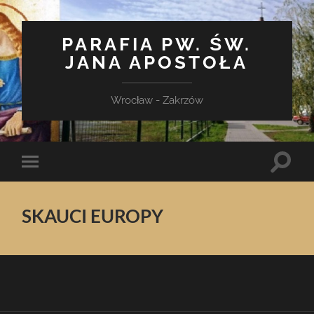
PARAFIA PW. ŚW.
JANA APOSTOŁA
Wrocław - Zakrzów
Toggle
Toggle
search
mobile
field
menu
SKAUCI EUROPY