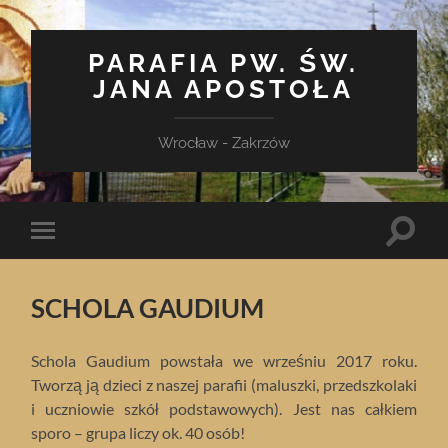
PARAFIA PW. ŚW.
JANA APOSTOŁA
Wrocław - Zakrzów
Toggle
Toggle
search
mobile
field
menu
SCHOLA GAUDIUM
Schola Gaudium powstała we wrześniu 2017 roku.
Tworzą ją dzieci z naszej parafii (maluszki, przedszkolaki
i uczniowie szkół podstawowych). Jest nas całkiem
sporo – grupa liczy ok. 40 osób!