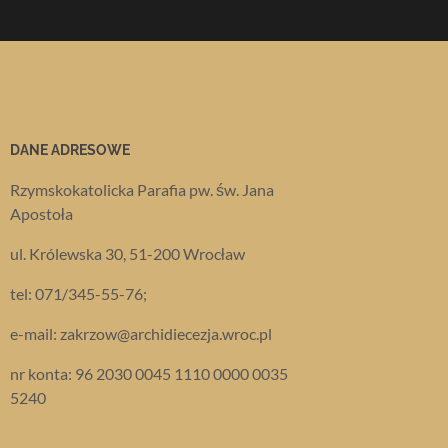
DANE ADRESOWE
Rzymskokatolicka Parafia pw. św. Jana
Apostoła
ul. Królewska 30, 51-200 Wrocław
tel: 071/345-55-76;
e-mail: zakrzow@archidiecezja.wroc.pl
nr konta: 96 2030 0045 1110 0000 0035
5240