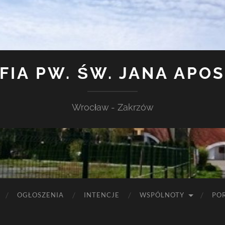
FIA PW. ŚW. JANA APO
Wrocław - Zakrzów
OGŁOSZENIA
INTENCJE
WSPÓLNOTY
PO