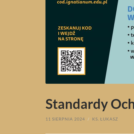
Standardy Och
11 SIERPNIA 2024
/
KS. ŁUKASZ