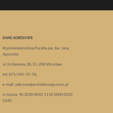
DANE ADRESOWE
Rzymskokatolicka Parafia pw. św. Jana
Apostoła
ul. Królewska 30, 51-200 Wrocław
tel: 071/345-55-76;
e-mail: zakrzow@archidiecezja.wroc.pl
nr konta: 96 2030 0045 1110 0000 0035
5240