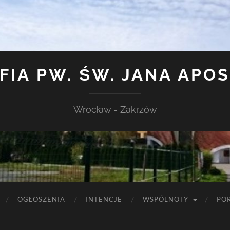
FIA PW. ŚW. JANA APO
Wrocław - Zakrzów
OGŁOSZENIA
INTENCJE
WSPÓLNOTY
PO