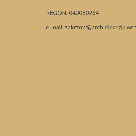
REGON: 040080284
e-mail: zakrzow@archidiecezja.wro