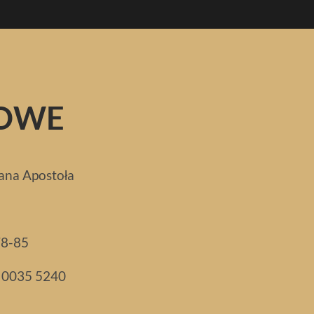
SOWE
Jana Apostoła
78-85
0 0035 5240