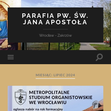
PARAFIA PW. ŚW.
JANA APOSTOŁA
Wrocław - Zakrzów
Toggle
Toggle
search
mobile
field
menu
MIESIĄC:
LIPIEC 2024