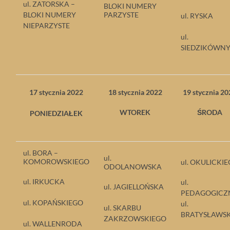
ul. ZATORSKA –
BLOKI NUMERY
BLOKI NUMERY
PARZYSTE
ul. RYSKA
NIEPARZYSTE
ul.
SIEDZIKÓWN
17 stycznia 2022
18 stycznia 2022
19 stycznia 2
WTOREK
ŚRODA
PONIEDZIAŁEK
ul. BORA –
ul.
KOMOROWSKIEGO
ul. OKULICKI
ODOLANOWSKA
ul. IRKUCKA
ul.
ul. JAGIELLOŃSKA
PEDAGOGICZ
ul. KOPAŃSKIEGO
ul.
ul. SKARBU
BRATYSŁAWS
ZAKRZOWSKIEGO
ul. WALLENRODA