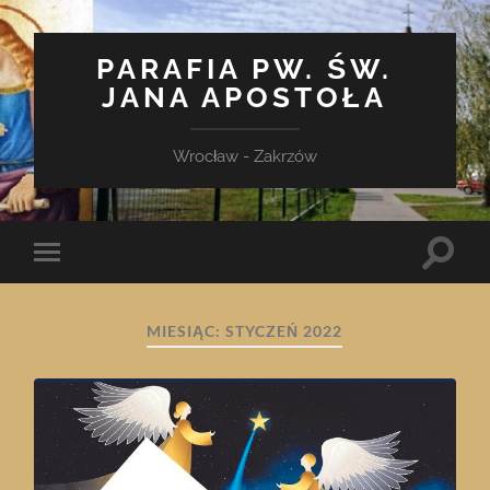
PARAFIA PW. ŚW.
JANA APOSTOŁA
Wrocław - Zakrzów
Toggle
Toggle
search
mobile
field
menu
MIESIĄC:
STYCZEŃ 2022