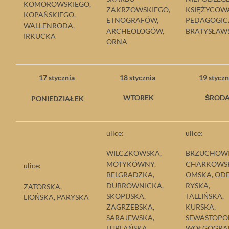
KOMOROWSKIEGO,
ZAKRZOWSKIEGO,
KSIĘŻYCOW
KOPAŃSKIEGO,
ETNOGRAFÓW,
PEDAGOGIC
WALLENRODA,
ARCHEOLOGÓW,
BRATYSŁAW
IRKUCKA
ORNA
17 stycznia
18 stycznia
19 stycz
WTOREK
ŚROD
PONIEDZIAŁEK
ulice:
ulice:
WILCZKOWSKA,
BRZUCHOWI
MOTYKÓWNY,
CHARKOWS
ulice:
BELGRADZKA,
OMSKA, ODE
DUBROWNICKA,
RYSKA,
ZATORSKA,
SKOPIJSKA,
TALLIŃSKA,
LIOŃSKA, PARYSKA
ZAGRZEBSKA,
KURSKA,
SARAJEWSKA,
SEWASTOPO
LUBLAŃSKA
WOŁGOGRA