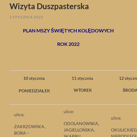
Wizyta Duszpasterska
2 STYCZNIA 2022
PLAN MSZY ŚWIĘTYCH KOLĘDOWYCH
ROK 2022
10 stycznia
11 stycznia
12 stycz
WTOREK
ŚROD
PONIEDZIAŁEK
ulice:
ulice:
ulice:
ODOLANOWSKA,
ZAKRZOWSKA,
JAGIELLOŃSKA,
OKULICKIEG
BORA –
SKARBU
NIEPODLEGŁ