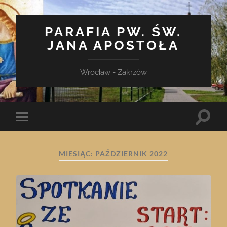
PARAFIA PW. ŚW.
JANA APOSTOŁA
Wrocław - Zakrzów
Toggle
Toggle
search
mobile
field
menu
MIESIĄC:
PAŹDZIERNIK 2022