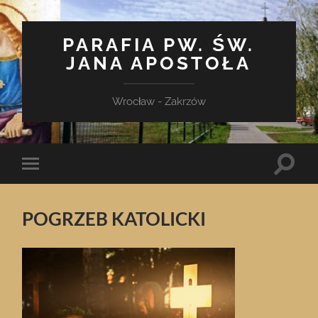
PARAFIA PW. ŚW.
JANA APOSTOŁA
Wrocław - Zakrzów
Toggle
Toggle
search
mobile
field
menu
POGRZEB KATOLICKI