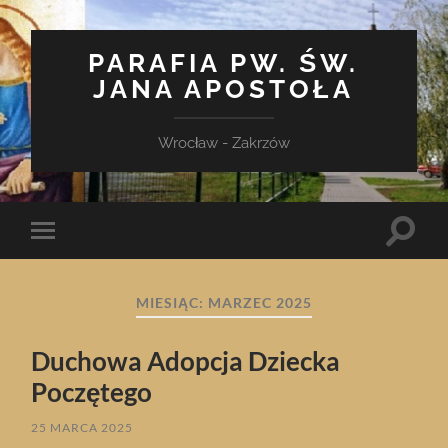
PARAFIA PW. ŚW.
JANA APOSTOŁA
Wrocław - Zakrzów
Toggle
Toggle
search
mobile
field
menu
MIESIĄC:
MARZEC 2025
Duchowa Adopcja Dziecka
Poczętego
25 MARCA 2025