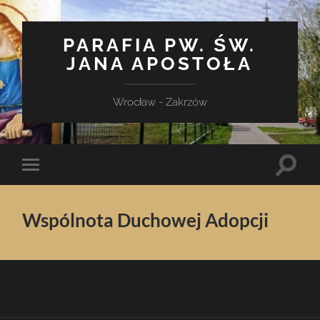
PARAFIA PW. ŚW.
JANA APOSTOŁA
Wrocław - Zakrzów
Toggle
Toggle
search
mobile
field
menu
Wspólnota Duchowej Adopcji