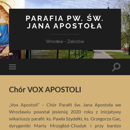
PARAFIA PW. ŚW.
JANA APOSTOŁA
Wrocław - Zakrzów
Toggle
Toggle
search
mobile
field
menu
Chór VOX APOSTOLI
„Vox Apostoli” – Chór Parafii św. Jana Apostoła we
Wrocławiu powstał jesienią 2020 roku z inicjatywy
wikariuszy parafii: ks. Pawła Szydełki, ks. Grzegorza Gac,
dyrygentki Marty Mrzygłód-Chudyk i przy bardzo