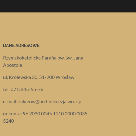
DANE ADRESOWE
Rzymskokatolicka Parafia pw. św. Jana
Apostoła
ul. Królewska 30, 51-200 Wrocław
tel: 071/345-55-76;
e-mail: zakrzow@archidiecezja.wroc.pl
nr konta: 96 2030 0045 1110 0000 0035
5240