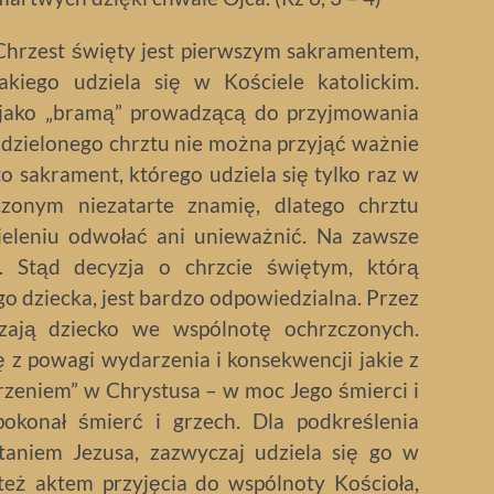
Chrzest święty jest pierwszym sakramentem,
jakiego udziela się w Kościele katolickim.
ejako „bramą” prowadzącą do przyjmowania
dzielonego chrztu nie można przyjąć ważnie
o sakrament, którego udziela się tylko raz w
zonym niezatarte znamię, dlatego chrztu
eleniu odwołać ani unieważnić. Na zawsze
. Stąd decyzja o chrzcie świętym, którą
o dziecka, jest bardzo odpowiedzialna. Przez
zają dziecko we wspólnotę ochrzczonych.
z powagi wydarzenia i konsekwencji jakie z
urzeniem” w Chrystusa – w moc Jego śmierci i
okonał śmierć i grzech. Dla podkreślenia
aniem Jezusa, zazwyczaj udziela się go w
 też aktem przyjęcia do wspólnoty Kościoła,