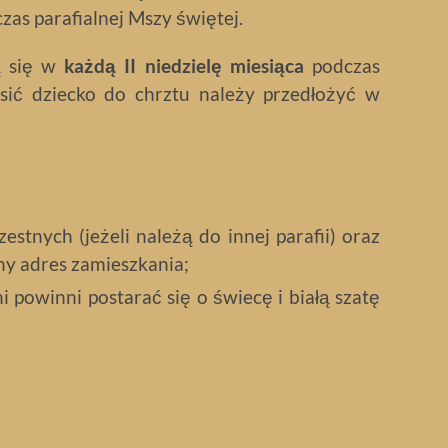
as parafialnej Mszy świętej.
ą się w
każdą II niedzielę miesiąca
podczas
sić dziecko do chrztu należy przedłożyć w
stnych (jeżeli należą do innej parafii) oraz
łny adres zamieszkania;
i powinni postarać się o świecę i białą szatę