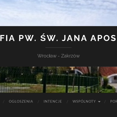
FIA PW. ŚW. JANA APO
Wrocław - Zakrzów
OGŁOSZENIA
INTENCJE
WSPÓLNOTY
PO