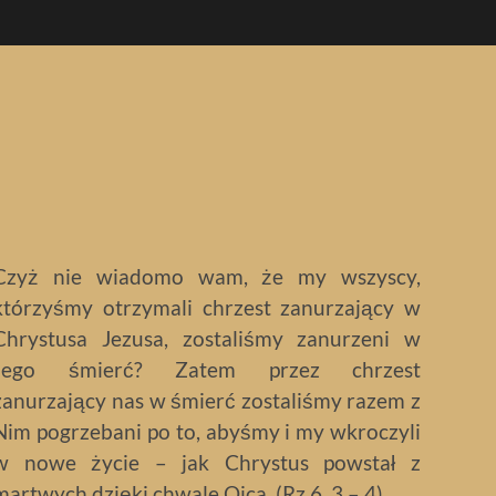
Czyż nie wiadomo wam, że my wszyscy,
którzyśmy otrzymali chrzest zanurzający w
Chrystusa Jezusa, zostaliśmy zanurzeni w
Jego śmierć? Zatem przez chrzest
zanurzający nas w śmierć zostaliśmy razem z
Nim pogrzebani po to, abyśmy i my wkroczyli
w nowe życie – jak Chrystus powstał z
martwych dzięki chwale Ojca. (Rz 6, 3 – 4)