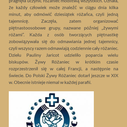
pragnęła uczynić różaniec modlitwą wszystkich. Uznała,
że każdy człowiek może znaleźć w ciągu dnia kilka
minut, aby odmówić dziesiątek różańca, czyli jedną
tajemnicę. Zaczęła, zatem organizować
piętnastoosobowe grupy, nazwane później „żywymi
różami”. Każda z osób tworzących piętnastkę
zobowiązywała się do odmawiania jednej tajemnicy,
czyli wszyscy razem odmawiają codziennie cały różaniec.
Dziełu Pauliny Jaricot udzieliło poparcia wielu
biskupów. Żywy Różaniec w krótkim czasie
rozprzestrzenił się w całej Francji, a następnie na
świecie. Do Polski Żywy Różaniec dotarł jeszcze w XIX
w. Obecnie istnieje niemal w każdej parafii.