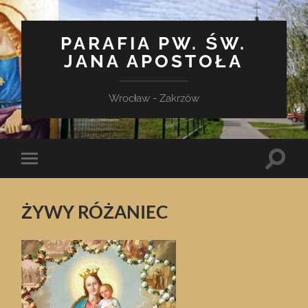
PARAFIA PW. ŚW.
JANA APOSTOŁA
Wrocław - Zakrzów
Toggle
Toggle
search
mobile
field
menu
ŻYWY RÓŻANIEC