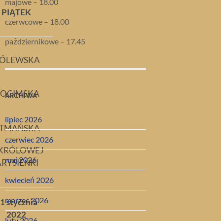
majowe – 18.00
PIĄTEK
czerwcowe – 18.00
październikowe – 17.45
ÓLEWSKA
OCIMSKA
ARCHIWA
lipiec 2026
TMAŃSKA
czerwiec 2026
. KRÓLOWEJ
maj 2026
RYSIEŃKI
kwiecień 2026
marzec 2026
1 stycznia
2022
luty 2026