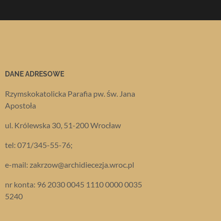
DANE ADRESOWE
Rzymskokatolicka Parafia pw. św. Jana
Apostoła
ul. Królewska 30, 51-200 Wrocław
tel: 071/345-55-76;
e-mail: zakrzow@archidiecezja.wroc.pl
nr konta: 96 2030 0045 1110 0000 0035
5240