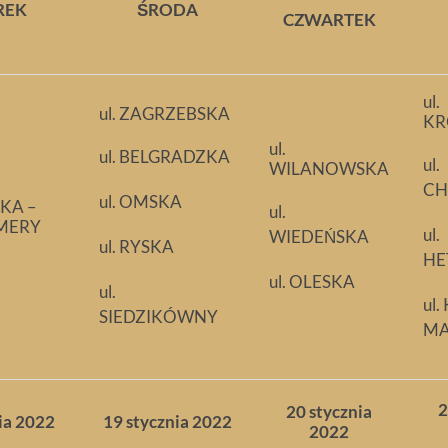
REK
ŚRODA
CZWARTEK
ul.
ul. ZAGRZEBSKA
KR
ul.
ul. BELGRADZKA
ul.
WILANOWSKA
CH
ul. OMSKA
SKA –
ul.
MERY
ul.
WIEDEŃSKA
ul. RYSKA
HE
ul. OLESKA
ul.
ul
SIEDZIKÓWNY
MA
2
20 stycznia
ia 2022
19 stycznia 2022
2022