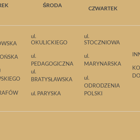
REK
ŚRODA
CZWARTEK
ul.
ul.
OKULICKIEGO
STOCZNIOWA
OWSKA
IN
ul.
ul.
LLOŃSKA
PEDAGOGICZNA
MARYNARSKA
KO
U
ul.
D
ul.
SKIEGO
BRATYSŁAWSKA
ODRODZENIA
GRAFÓW
ul. PARYSKA
POLSKI