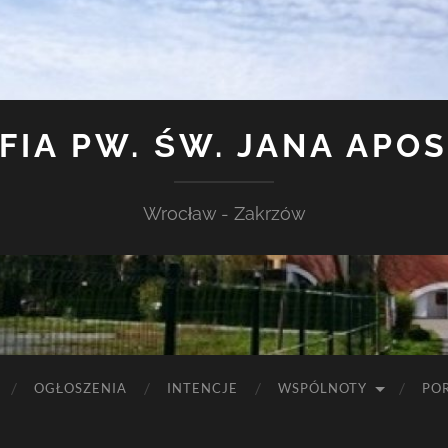
FIA PW. ŚW. JANA APO
Wrocław - Zakrzów
OGŁOSZENIA
INTENCJE
WSPÓLNOTY
PO