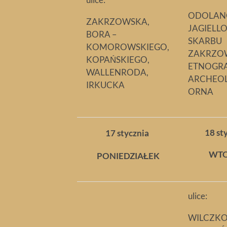
ODOLAN
ZAKRZOWSKA,
JAGIELL
BORA –
SKARBU
KOMOROWSKIEGO,
ZAKRZO
KOPAŃSKIEGO,
ETNOGR
WALLENRODA,
ARCHEO
IRKUCKA
ORNA
18 st
17 stycznia
WT
PONIEDZIAŁEK
ulice:
WILCZK