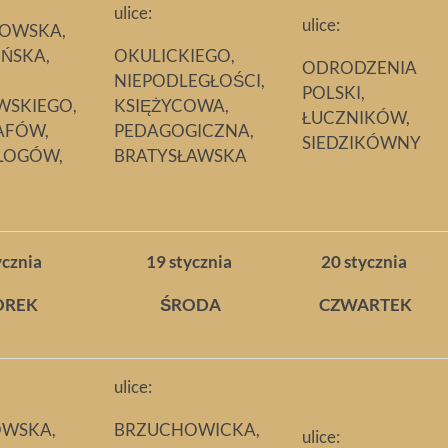
ulice:
ulice:
OWSKA,
OŃSKA,
OKULICKIEGO,
ODRODZENIA
NIEPODLEGŁOŚCI,
POLSKI,
WSKIEGO,
KSIĘŻYCOWA,
ŁUCZNIKÓW,
AFÓW,
PEDAGOGICZNA,
SIEDZIKÓWNY
LOGÓW,
BRATYSŁAWSKA
ycznia
19 stycznia
20 stycznia
OREK
ŚRODA
CZWARTEK
ulice:
OWSKA,
BRZUCHOWICKA,
ulice: