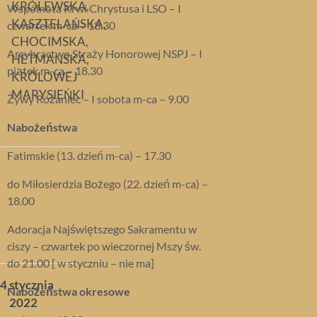
KRÓLEWSKA,
Wspólnota Krwi Chrystusa i LSO – I
KASZTELAŃSKA,
czwartek m-ca – 18.30
CHOCIMSKA,
Arcybractwo Straży Honorowej NSPJ – I
HETMAŃSKA,
piątek m-ca – 18.30
KRÓLOWEJ
MARYSIEŃKI
Żywy Różaniec – I sobota m-ca – 9.00
Nabożeństwa
Fatimskie (13. dzień m-ca) – 17.30
do Miłosierdzia Bożego (22. dzień m-ca) –
18.00
Adoracja Najświętszego Sakramentu w
ciszy – czwartek po wieczornej Mszy św.
do 21.00 [ w styczniu – nie ma]
4 stycznia
Nabożeństwa okresowe
2022