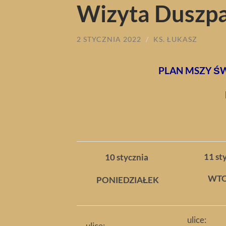
Wizyta Duszpa
2 STYCZNIA 2022
/
KS. ŁUKASZ
PLAN MSZY Ś
11 st
10 stycznia
WT
PONIEDZIAŁEK
ulice:
ulice: