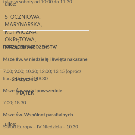
tylko w soboty od 10:00 do 11:30
ulice:
STOCZNIOWA,
MARYNARSKA,
KOTWICZNA,
OKRĘTOWA,
MASZTOWA
PORZĄDEK NABOŻEŃSTW
Msze św. w niedzielę i święta nakazane
7.00; 9.00; 10.30; 12.00; 13.15 (oprócz
lipca i sierpnia); 18.30
21 stycznia
Msze św. w dni powszednie
PIĄTEK
7.00; 18.30
Msze św. Wspólnot parafialnych
ulice:
Skauci Europy – IV Niedziela – 10.30