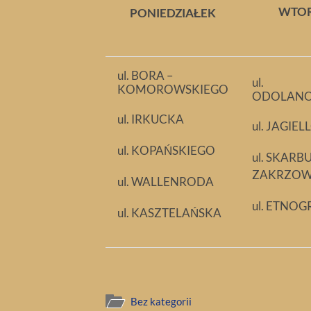
WTO
PONIEDZIAŁEK
ul. BORA –
ul.
KOMOROWSKIEGO
ODOLAN
ul. IRKUCKA
ul. JAGIE
ul. KOPAŃSKIEGO
ul. SKARB
ZAKRZOW
ul. WALLENRODA
ul. ETNO
ul. KASZTELAŃSKA
Bez kategorii