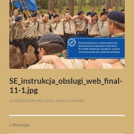
SE_instrukcja_obslugi_web_final-
11-1.jpg
10 PAŹDZIERNIKA 2021
1654
x
1654 PX
« Previous