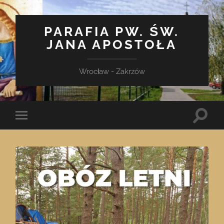
PARAFIA PW. ŚW.
JANA APOSTOŁA
Wrocław - Zakrzów
Toggle
Toggle
search
mobile
field
menu