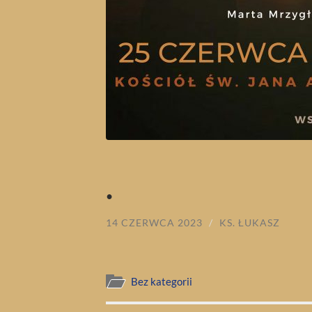
.
14 CZERWCA 2023
/
KS. ŁUKASZ
Bez kategorii