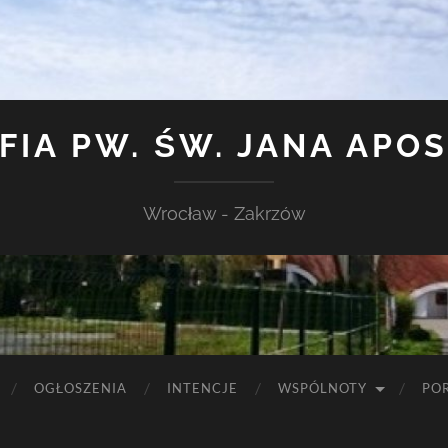
FIA PW. ŚW. JANA APO
Wrocław - Zakrzów
OGŁOSZENIA
INTENCJE
WSPÓLNOTY
PO