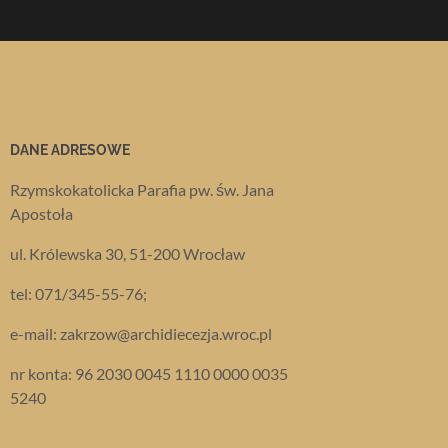
DANE ADRESOWE
Rzymskokatolicka Parafia pw. św. Jana
Apostoła
ul. Królewska 30, 51-200 Wrocław
tel: 071/345-55-76;
e-mail: zakrzow@archidiecezja.wroc.pl
nr konta: 96 2030 0045 1110 0000 0035
5240