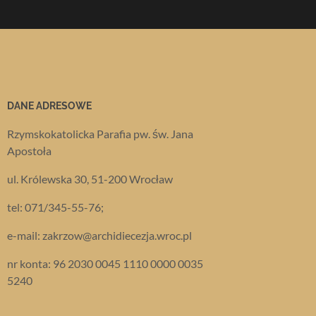
DANE ADRESOWE
Rzymskokatolicka Parafia pw. św. Jana
Apostoła
ul. Królewska 30, 51-200 Wrocław
tel: 071/345-55-76;
e-mail: zakrzow@archidiecezja.wroc.pl
nr konta: 96 2030 0045 1110 0000 0035
5240