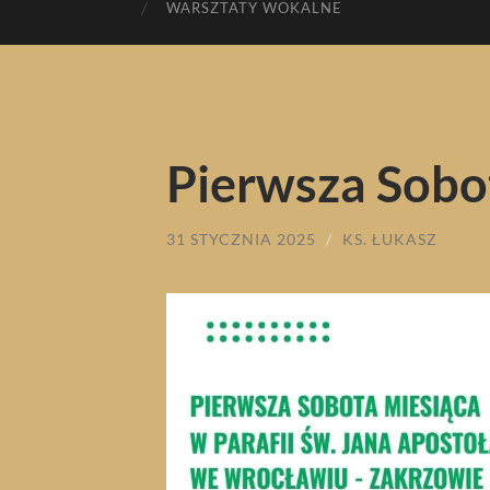
WARSZTATY WOKALNE
Pierwsza Sobo
31 STYCZNIA 2025
/
KS. ŁUKASZ