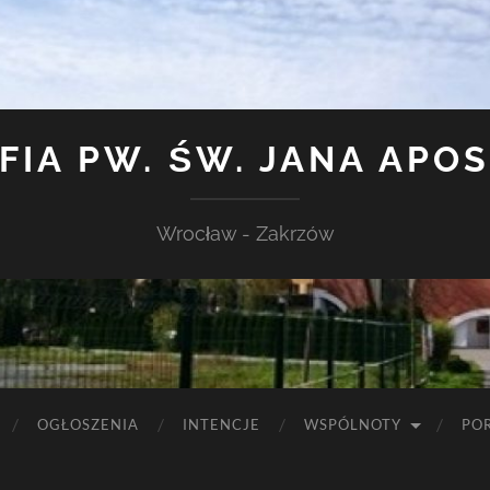
FIA PW. ŚW. JANA APO
Wrocław - Zakrzów
OGŁOSZENIA
INTENCJE
WSPÓLNOTY
PO