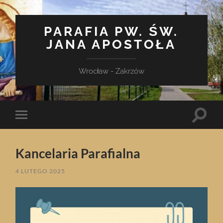
PARAFIA PW. ŚW.
JANA APOSTOŁA
Wrocław - Zakrzów
Toggle
Toggle
search
mobile
field
menu
Kancelaria Parafialna
4 LUTEGO 2025