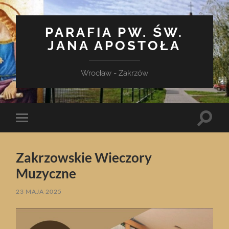
PARAFIA PW. ŚW.
JANA APOSTOŁA
Wrocław - Zakrzów
Toggle
Toggle
search
mobile
field
menu
Zakrzowskie Wieczory
Muzyczne
23 MAJA 2025