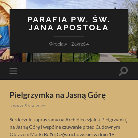
PARAFIA PW. ŚW.
JANA APOSTOŁA
Wrocław - Zakrzów
Toggle
Toggle
search
mobile
field
menu
Pielgrzymka na Jasną Górę
3 WRZEŚNIA 2025
Serdecznie zapraszamy na Archidiecezjalną Pielgrzymkę
na Jasną Górę i wspólne czuwanie przed Cudownym
Obrazem Matki Bożej Częstochowskiej w dniu 19