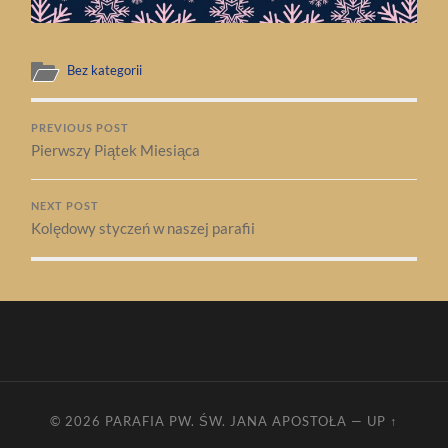
Bez kategorii
PREVIOUS POST
Pierwszy Piątek Miesiąca
NEXT POST
Kolędowy styczeń w naszej parafii
© 2026
PARAFIA PW. ŚW. JANA APOSTOŁA
—
UP ↑