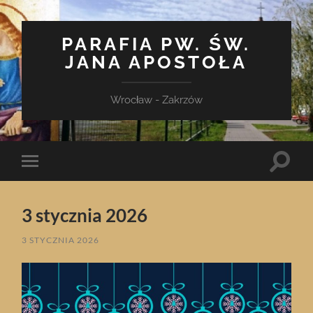
PARAFIA PW. ŚW.
JANA APOSTOŁA
Wrocław - Zakrzów
Toggle
Toggle
search
mobile
field
menu
3 stycznia 2026
3 STYCZNIA 2026