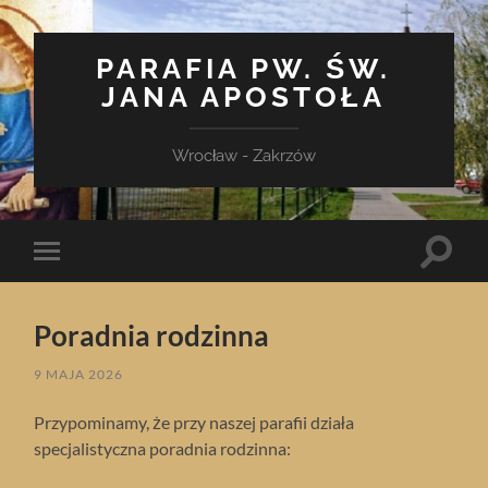
PARAFIA PW. ŚW.
JANA APOSTOŁA
Wrocław - Zakrzów
Toggle
Toggle
search
mobile
field
menu
Poradnia rodzinna
9 MAJA 2026
Przypominamy, że przy naszej parafii działa
specjalistyczna poradnia rodzinna: