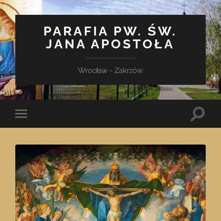
PARAFIA PW. ŚW.
JANA APOSTOŁA
Wrocław - Zakrzów
Toggle
Toggle
search
mobile
field
menu